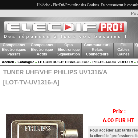
Holdelec - ElecDif-Pro utilise des Cookies. En poursuivant la consult
Pou
Des réponses à tous vos besoins !
Composants
Composants
Opto
Commutateurs
Fils
Q
Electroniques
Electronique
Electronique
Relais
Câbles
Passifs
Actifs
Signalisation
Connecteurs
Gaines
Accueil
Catalogue
LE COIN DU CH'TI BRICOLEUR
PIECES AUDIO VIDEO TV
»
»
»
»
TUNER UHF/VHF PHILIPS UV1316/A
[LOT-TV-UV1316-A]
Prix :
6.00 EUR HT
Pour accéder aux tarifs ré
la clientèle "professionnell