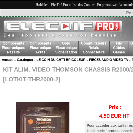
Holdelec - ElecDif-Pro utilise des Cookies. En poursuivant la consult
Pou
Des réponses à tous vos besoins !
Composants
Composants
Opto
Commutateurs
Fils
Q
Electroniques
Electronique
Electronique
Relais
Câbles
Passifs
Actifs
Signalisation
Connecteurs
Gaines
Accueil
Catalogue
LE COIN DU CH'TI BRICOLEUR
PIECES AUDIO VIDEO TV
»
»
»
»
KIT ALIM. VIDEO THOMSON CHASSIS R2000/
[LOTKIT-THR2000-2]
Prix :
4.50 EUR HT
Pour accéder aux tarifs ré
la clientèle "professionnell