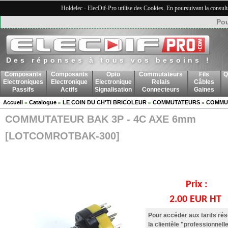
Holdelec - ElecDif-Pro utilise des Cookies. En poursuivant la consult
Pou
Des réponses à tous vos besoins !
Composants
Composants
Opto
Commutateurs
Fils
Q
Electroniques
Electronique
Electronique
Relais
Câbles
Passifs
Actifs
Signalisation
Connecteurs
Gaines
Accueil
Catalogue
LE COIN DU CH'TI BRICOLEUR
COMMUTATEURS
COMMUT
»
»
»
»
COMMUTATEUR BAK 3P - 4C AXE 6mm
[LOTCOMROTBAK-300]
Prix :
2.00 EUR HT
Pour accéder aux tarifs ré
la clientèle "professionnelle