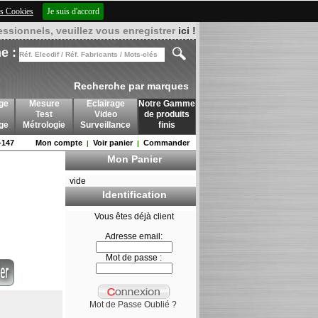
des Cookies
Je suis d'accord
essionnels, veuillez vous enregistrer
ici !
e :
Recherche par marques
ge
Mesure
Eclairage
Notre Gamme
Test
Video
de produits
age
Métrologie
Surveillance
finis
147
Mon compte
Voir panier
Commander
|
|
Mon Panier
vide
Identification
Vous êtes déjà client
Adresse email:
Mot de passe :
Mot de Passe Oublié ?