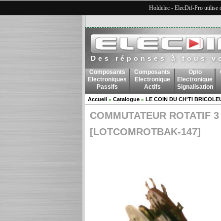
Holdelec - ElecDif-Pro utilise
Des réponses à tous v
Composants
Composants
Opto
Electroniques
Electronique
Electronique
Passifs
Actifs
Signalisation
Accueil
Catalogue
LE COIN DU CH'TI BRICOLE
»
»
COMMUTATEUR ROTATIF 3 P
[LOTCOMROTBAK-147]