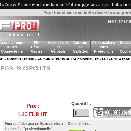
 des Cookies. En poursuivant la consultation au delà de cette page, vous acceptez
l'utilisation 
Pour bénéficier des tarifs réservés aux prof
Recherch
os besoins !
Commutateurs
Fils
Quincaillerie
Coffrets
Alimentations
Souda
Relais
Câbles
et
et
Piles
et
Connecteurs
Gaines
Aérosols
Mallettes
Protections
Outill
UR
COMMUTATEURS
COMMUTATEURS ROTATIFS BAKELITE
LOTCOMROTBAK-
»
»
»
OS. /3 CIRCUITS
Quantité :
Prix :
1.20 EUR HT
Pour accéder aux tarifs réservés à
Disponibilité :
la clientèle "professionnelle",