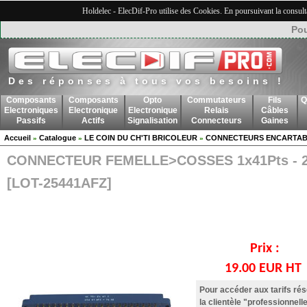
Holdelec - ElecDif-Pro utilise des Cookies. En poursuivant la consult
Pou
Des réponses à tous vos besoins !
Composants
Composants
Opto
Commutateurs
Fils
Q
Electroniques
Electronique
Electronique
Relais
Câbles
Passifs
Actifs
Signalisation
Connecteurs
Gaines
Accueil
Catalogue
LE COIN DU CH'TI BRICOLEUR
CONNECTEURS ENCARTAB
»
»
»
CONNECTEUR FEMELLE>COSSES 1x41Pts - 2
[LOT-25441AFZ]
Prix :
19.00 EUR HT
Pour accéder aux tarifs ré
la clientèle "professionnelle