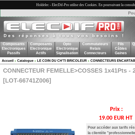
Holdelec - ElecDif-Pro utilise des Cookies. En poursuivant la consult
Pou
Des réponses à tous vos besoins !
Composants
Composants
Opto
Commutateurs
Fils
Q
Electroniques
Electronique
Electronique
Relais
Câbles
Passifs
Actifs
Signalisation
Connecteurs
Gaines
Accueil
Catalogue
LE COIN DU CH'TI BRICOLEUR
CONNECTEURS ENCARTAB
»
»
»
CONNECTEUR FEMELLE>COSSES 1x41Pts - 2
[LOT-66741Z006]
Prix :
19.00 EUR HT
Pour accéder aux tarifs ré
la clientèle "professionnelle