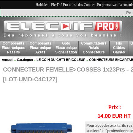
Holdelec - ElecDif-Pro utilise des Cookies. En poursuivant la consult
Pou
Des réponses à tous vos besoins !
Composants
Composants
Opto
Commutateurs
Fils
Q
Electroniques
Electronique
Electronique
Relais
Câbles
Passifs
Actifs
Signalisation
Connecteurs
Gaines
Accueil
Catalogue
LE COIN DU CH'TI BRICOLEUR
CONNECTEURS ENCARTAB
»
»
»
CONNECTEUR FEMELLE>COSSES 1x23Pts - 2
[LOT-UMD-C4C127]
Prix :
14.00 EUR HT
Pour accéder aux tarifs ré
la clientèle "professionnelle