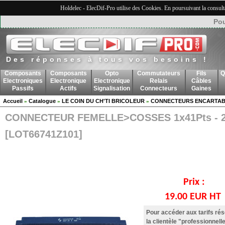
Holdelec - ElecDif-Pro utilise des Cookies. En poursuivant la consult
Pou
Des réponses à tous vos besoins !
Composants
Composants
Opto
Commutateurs
Fils
Q
Electroniques
Electronique
Electronique
Relais
Câbles
Passifs
Actifs
Signalisation
Connecteurs
Gaines
Accueil
Catalogue
LE COIN DU CH'TI BRICOLEUR
CONNECTEURS ENCARTAB
»
»
»
CONNECTEUR FEMELLE>COSSES 1x41Pts - 2
[LOT66741Z101]
Prix :
19.00 EUR HT
Pour accéder aux tarifs ré
la clientèle "professionnelle