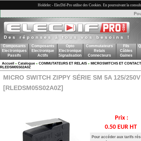
Holdelec - ElecDif-Pro utilise des Cookies. En poursuivant la consult
Pou
Des réponses à tous vos besoins !
Composants
Composants
Opto
Commutateurs
Fils
Q
Electroniques
Electronique
Electronique
Relais
Câbles
Passifs
Actifs
Signalisation
Connecteurs
Gaines
Accueil
Catalogue
COMMUTATEURS ET RELAIS
MICROSWITCHS ET CONTACT
»
»
»
RLEDSM05S02A0Z
MICRO SWITCH ZIPPY SÉRIE SM 5A 125/250V
[RLEDSM05S02A0Z]
Prix :
0.50 EUR HT
Pour accéder aux tarifs ré