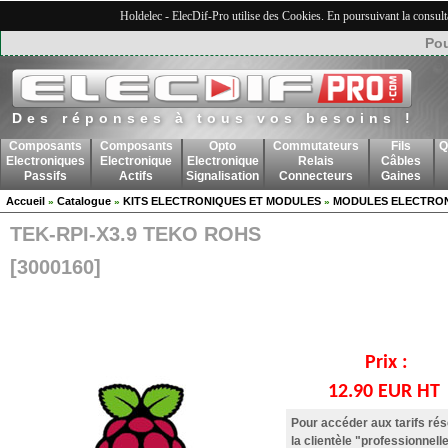
Holdelec - ElecDif-Pro utilise des Cookies. En poursuivant la consult
Pou
Des réponses à tous vos besoins !
Composants
Composants
Opto
Commutateurs
Fils
Q
Electroniques
Electronique
Electronique
Relais
Câbles
Passifs
Actifs
Signalisation
Connecteurs
Gaines
Accueil
Catalogue
KITS ELECTRONIQUES ET MODULES
MODULES ELECTRO
»
»
»
TEK-RPI-X3.9 TEKO ROHS
[3000160]
Prix :
12.90 EUR HT
Pour accéder aux tarifs ré
la clientèle "professionnelle