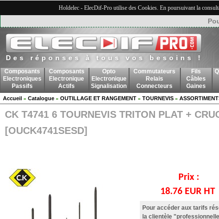
Holdelec - ElecDif-Pro utilise des Cookies. En poursuivant la consult
Pou
Des réponses à tous vos besoins !
Composants
Composants
Opto
Commutateurs
Fils
Q
Electroniques
Electronique
Electronique
Relais
Câbles
Passifs
Actifs
Signalisation
Connecteurs
Gaines
Accueil
Catalogue
OUTILLAGE ET RANGEMENT
TOURNEVIS
ASSORTIMENT
»
»
»
»
CK T4741 6 TOURNEVIS TRITON PLAT + CRU
[OUCK4741SESD]
Prix :
18.76 EUR HT
Pour accéder aux tarifs ré
la clientèle "professionnelle