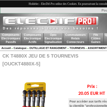
Holdelec - ElecDif-Pro utilise des Cookies. En poursuivant la consult
Pou
Des réponses à tous vos besoins !
Composants
Composants
Opto
Commutateurs
Fils
Q
Electroniques
Electronique
Electronique
Relais
Câbles
Passifs
Actifs
Signalisation
Connecteurs
Gaines
Accueil
Catalogue
OUTILLAGE ET RANGEMENT
TOURNEVIS
ASSORTIMENT
»
»
»
»
CK T4880X JEU DE 5 TOURNEVIS
[OUCKT4880X-5]
Prix :
20.05 EUR HT
Pour accéder aux tarifs ré
la clientèle "professionnelle