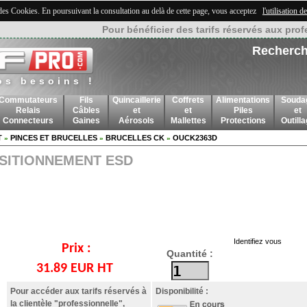
 des Cookies. En poursuivant la consultation au delà de cette page, vous acceptez
l'utilisation 
Pour bénéficier des tarifs réservés aux prof
Recherch
os besoins !
Commutateurs
Fils
Quincaillerie
Coffrets
Alimentations
Souda
Relais
Câbles
et
et
Piles
et
Connecteurs
Gaines
Aérosols
Mallettes
Protections
Outill
T
PINCES ET BRUCELLES
BRUCELLES CK
OUCK2363D
»
»
»
OSITIONNEMENT ESD
Identifiez vous
Prix :
Quantité :
31.89 EUR HT
Pour accéder aux tarifs réservés à
Disponibilité :
la clientèle "professionnelle",