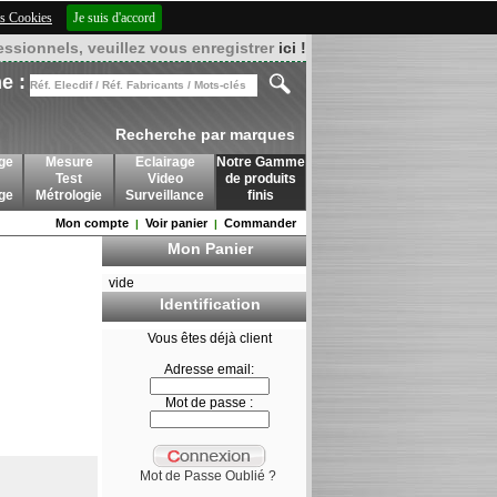
des Cookies
Je suis d'accord
essionnels, veuillez vous enregistrer
ici !
e :
Recherche par marques
ge
Mesure
Eclairage
Notre Gamme
Test
Video
de produits
age
Métrologie
Surveillance
finis
Mon compte
Voir panier
Commander
|
|
Mon Panier
vide
Identification
Vous êtes déjà client
Adresse email:
Mot de passe :
Mot de Passe Oublié ?