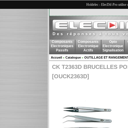
Holdelec - ElecDif-Pro utilise
Des réponses à tous v
Composants
Composants
Opto
Electroniques
Electronique
Electronique
Passifs
Actifs
Signalisation
Accueil
Catalogue
OUTILLAGE ET RANGEMEN
»
»
CK T2363D BRUCELLES P
[OUCK2363D]