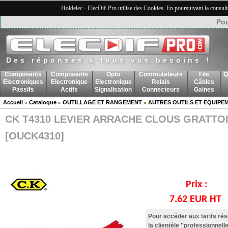
Holdelec - ElecDif-Pro utilise des Cookies. En poursuivant la consult
Pou
Des réponses à tous vos besoins !
Composants
Composants
Opto
Commutateurs
Fils
Q
Electroniques
Electronique
Electronique
Relais
Câbles
Passifs
Actifs
Signalisation
Connecteurs
Gaines
Accueil
Catalogue
OUTILLAGE ET RANGEMENT
AUTRES OUTILS ET EQUIPE
»
»
»
CK T4310 LEVIER ARRACHE CLOUS GRATTO
[OUCK4310]
Prix :
7.62 EUR HT
Pour accéder aux tarifs ré
la clientèle "professionnelle