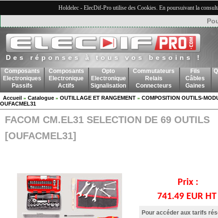
Holdelec - ElecDif-Pro utilise des Cookies. En poursuivant la consult
Pou
Des réponses à tous vos besoins !
Composants
Composants
Opto
Commutateurs
Fils
Q
Electroniques
Electronique
Electronique
Relais
Câbles
Passifs
Actifs
Signalisation
Connecteurs
Gaines
Accueil
Catalogue
OUTILLAGE ET RANGEMENT
COMPOSITION OUTILS-MOD
»
»
»
OUFACMEL31
FACOM CM.EL31 SELECTION DE 69 OUTILS
[OUFACMEL31]
Prix :
741.49 EUR H
Pour accéder aux tarifs ré