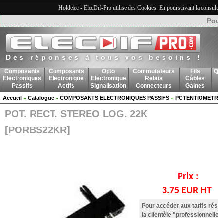
Holdelec - ElecDif-Pro utilise des Cookies. En poursuivant la consult
Pou
Des réponses à tous vos besoins !
Composants
Composants
Opto
Commutateurs
Fils
Q
Electroniques
Electronique
Electronique
Relais
Câbles
Passifs
Actifs
Signalisation
Connecteurs
Gaines
Accueil
Catalogue
COMPOSANTS ELECTRONIQUES PASSIFS
POTENTIOMETR
»
»
»
POT. RECT. STEREO LOG. 22K
[PORBS22KR]
Prix :
3.75 EUR HT
Pour accéder aux tarifs ré
la clientèle "professionnelle