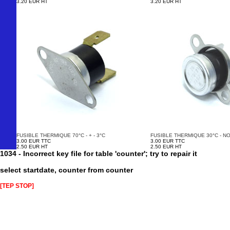
3.20 EUR HT
3.20 EUR HT
FUSIBLE THERMIQUE 70°C - + - 3°C
FUSIBLE THERMIQUE 30°C - N
3.00 EUR TTC
3.00 EUR TTC
2.50 EUR HT
2.50 EUR HT
1034 - Incorrect key file for table 'counter'; try to repair it
select startdate, counter from counter
[TEP STOP]