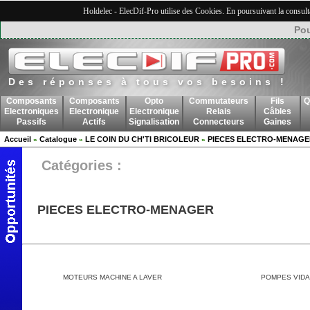
Holdelec - ElecDif-Pro utilise des Cookies. En poursuivant la consult
Pou
Des réponses à tous vos besoins !
Composants
Composants
Opto
Commutateurs
Fils
Q
Electroniques
Electronique
Electronique
Relais
Câbles
Passifs
Actifs
Signalisation
Connecteurs
Gaines
Accueil
Catalogue
LE COIN DU CH'TI BRICOLEUR
PIECES ELECTRO-MENAGE
»
»
»
Catégories :
PIECES ELECTRO-MENAGER
MOTEURS MACHINE A LAVER
POMPES VID