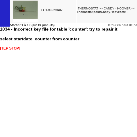
THERMOSTAT >> CANDY - HOOVER <<
LOT-93955607
Thermostat,pour:Candy,Hoover,etc...
Afficher
1
à
19
(sur
19
produits)
Retour en haut de p
1034 - Incorrect key file for table 'counter'; try to repair it
select startdate, counter from counter
[TEP STOP]