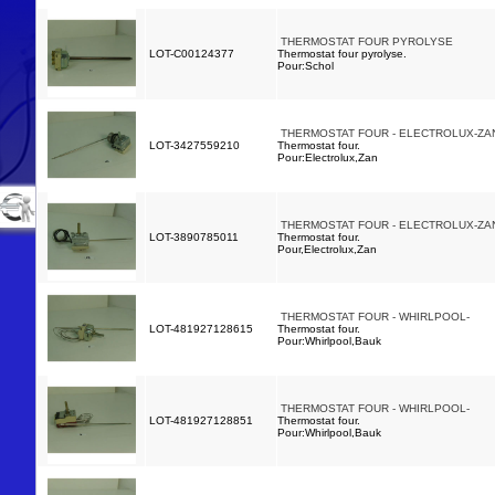
THERMOSTAT FOUR PYROLYSE
LOT-C00124377
Thermostat four pyrolyse.
Pour:Schol
THERMOSTAT FOUR - ELECTROLUX-ZAN
LOT-3427559210
Thermostat four.
Pour:Electrolux,Zan
THERMOSTAT FOUR - ELECTROLUX-ZAN
LOT-3890785011
Thermostat four.
Pour,Electrolux,Zan
THERMOSTAT FOUR - WHIRLPOOL-
LOT-481927128615
Thermostat four.
Pour:Whirlpool,Bauk
THERMOSTAT FOUR - WHIRLPOOL-
LOT-481927128851
Thermostat four.
Pour:Whirlpool,Bauk