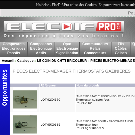
Holdelec - ElecDif-Pro utilise des Cookies. En poursuivant la consult
Pou
Des réponses à tous vos besoins !
Composants
Composants
Opto
Commutateurs
Fils
Q
Electroniques
Electronique
Electronique
Relais
Câbles
Passifs
Actifs
Signalisation
Connecteurs
Gaines
Accueil
Catalogue
LE COIN DU CH'TI BRICOLEUR
PIECES ELECTRO-MENAGE
»
»
»
PIECES ELECTRO-MENAGER THERMOSTATS GAZINIERES
Référence
Nom du produit
THERMOSTAT CUISSON FOUR >> DE DI
LOT-92X4379
Thermostat cuisson,four.
Pour:De Die
THERMOSTAT FOUR - FAGOR-BRANDT-
LOT-95X0385
Thermostat four.
Pour:Fagor,Brandt,V