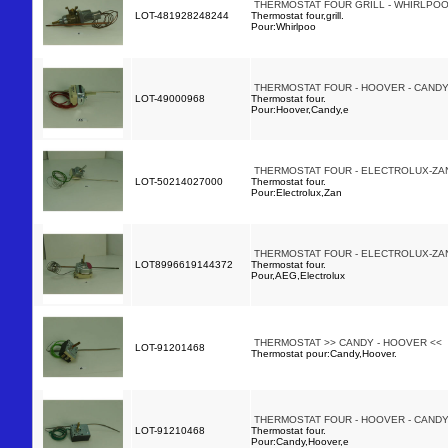
THERMOSTAT FOUR GRILL - WHIRLPOO
LOT-481928248244
Thermostat four,grill.
Pour:Whirlpoo
THERMOSTAT FOUR - HOOVER - CANDY
LOT-49000968
Thermostat four.
Pour:Hoover,Candy,e
THERMOSTAT FOUR - ELECTROLUX-ZAN
LOT-50214027000
Thermostat four.
Pour:Electrolux,Zan
THERMOSTAT FOUR - ELECTROLUX-ZAN
LOT8996619144372
Thermostat four.
Pour,AEG,Electrolux
THERMOSTAT >> CANDY - HOOVER <<
LOT-91201468
Thermostat pour:Candy,Hoover.
THERMOSTAT FOUR - HOOVER - CANDY
LOT-91210468
Thermostat four.
Pour:Candy,Hoover,e