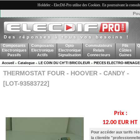
Holdelec - ElecDif-Pro utilise des Cookies. En poursuivant la consult
Pou
Des réponses à tous vos besoins !
Composants
Composants
Opto
Commutateurs
Fils
Q
Electroniques
Electronique
Electronique
Relais
Câbles
Passifs
Actifs
Signalisation
Connecteurs
Gaines
Accueil
Catalogue
LE COIN DU CH'TI BRICOLEUR
PIECES ELECTRO-MENAGE
»
»
»
THERMOSTAT FOUR - HOOVER - CANDY -
[LOT-93583722]
Prix :
12.00 EUR HT
Pour accéder aux tarifs ré
la clientèle "professionnelle