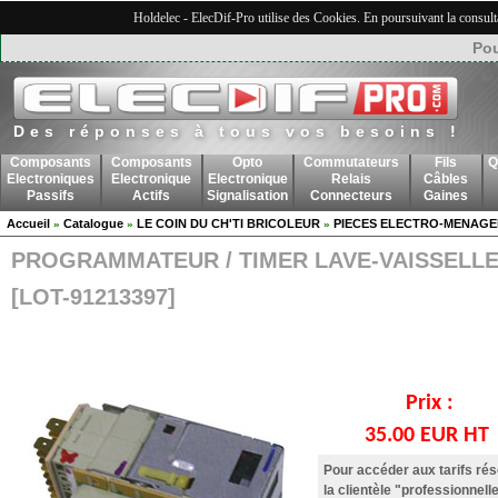
Holdelec - ElecDif-Pro utilise des Cookies. En poursuivant la consult
Pou
Des réponses à tous vos besoins !
Composants
Composants
Opto
Commutateurs
Fils
Q
Electroniques
Electronique
Electronique
Relais
Câbles
Passifs
Actifs
Signalisation
Connecteurs
Gaines
Accueil
Catalogue
LE COIN DU CH'TI BRICOLEUR
PIECES ELECTRO-MENAGE
»
»
»
PROGRAMMATEUR / TIMER LAVE-VAISSELL
[LOT-91213397]
Prix :
35.00 EUR HT
Pour accéder aux tarifs ré
la clientèle "professionnelle