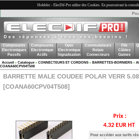
Holdelec - ElecDif-Pro utilise des Cookies. En poursuivant la consult
Pou
Des réponses à tous vos besoins !
Composants
Composants
Opto
Commutateurs
Fils
Q
Electroniques
Electronique
Electronique
Relais
Câbles
Passifs
Actifs
Signalisation
Connecteurs
Gaines
Accueil
Catalogue
CONNECTEURS ET CORDONS
BARRETTES-BORNIERS
A
»
»
»
»
COANA60CPV04T508
BARRETTE MALE COUDEE POLAR VERR 5.08
[COANA60CPV04T508]
Prix :
4.32 EUR HT
Pour accéder aux tarifs ré