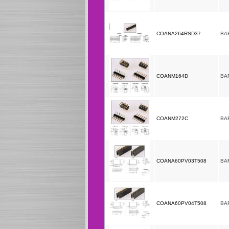
COANA264RSD37
BA
COANM164D
BA
COANM272C
BA
COANA60PV03T508
BA
COANA60PV04T508
BA