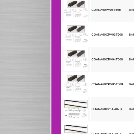
COANA60PV05T508
BA
COANA60CPV03T508
BA
COANA60CPV04T508
BA
COANA60CPV05T508
BA
COANA60C254-407G
BA
COANA60C254-407T
BA