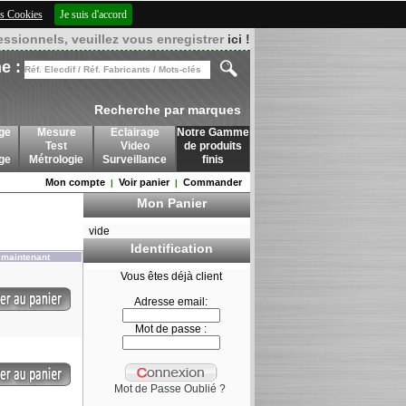
des Cookies
Je suis d'accord
essionnels, veuillez vous enregistrer
ici !
e :
Recherche par marques
ge
Mesure
Eclairage
Notre Gamme
Test
Video
de produits
age
Métrologie
Surveillance
finis
Mon compte
Voir panier
Commander
|
|
Mon Panier
vide
Identification
 maintenant
Vous êtes déjà client
Adresse email:
Mot de passe :
Mot de Passe Oublié ?