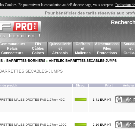
 des Cookies. En poursuivant la consultation au delà de cette page, vous acceptez
l'utilisation 
Pour bénéficier des tarifs réservés aux prof
Recherch
os besoins !
Commutateurs
Fils
Quincaillerie
Coffrets
Alimentations
Souda
Relais
Câbles
et
et
Piles
et
Connecteurs
Gaines
Aérosols
Mallettes
Protections
Outill
NS
BARRETTES-BORNIERS
ANTELEC BARRETTES SECABLES-JUMPS
»
»
BARRETTES SECABLES-JUMPS
 du produit
Dispo.
Prix
Acheter
RRETTES MALES DROITES PAS 1,27mm 40C
1.41 EUR HT
RRETTES MALES DROITES PAS 1,27mm 100C
2.10 EUR HT