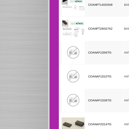
COANFT140G508
BA
COANFT280G762
BA
COANAF1D06TG
AN
COANAF1D10TG
AN
COANAF1D36TG
AN
COANAF2D14TG
AN