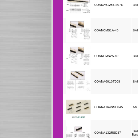
COANA61254-807G
BA
COANCMS1A-40
BA
COANCMS2A-80
BA
COANA6010T508
BA
COANA164SSE045
AN
BA
COANA132RSD37
Bare