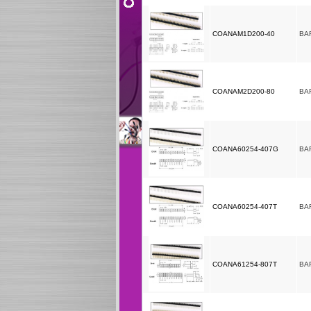
COANAM1D200-40
BA
COANAM2D200-80
BA
COANA60254-407G
BA
COANA60254-407T
BA
COANA61254-807T
BA