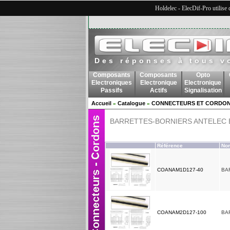
Holdelec - ElecDif-Pro utilise
Des réponses à tous v
Composants
Composants
Opto
Electroniques
Electronique
Electronique
Passifs
Actifs
Signalisation
Accueil
Catalogue
CONNECTEURS ET CORDO
»
»
BARRETTES-BORNIERS ANTELEC 
Référence
Nom
COANAM1D127-40
BA
COANAM2D127-100
BA