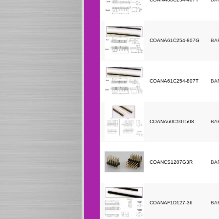
COANA61C254-807G
BA
COANA61C254-807T
BA
COANA60C10T508
BA
COANCS1207G3R
BA
COANAF1D127-36
BA