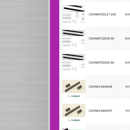
COANAF2D127-100
BA
COANAF1D200-40
BA
COANAF2D200-80
BA
COANF1D40GH5
AN
COANF1D40GH7
AN