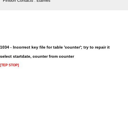
Finition Contacts : Etamés
1034 - Incorrect key file for table 'counter'; try to repair it
select startdate, counter from counter
[TEP STOP]