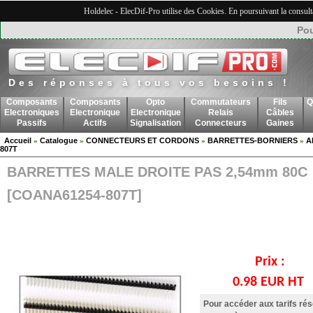
Holdelec - ElecDif-Pro utilise des Cookies. En poursuivant la consult
Pou
Des réponses à tous vos besoins !
Composants
Composants
Opto
Commutateurs
Fils
Q
Electroniques
Electronique
Electronique
Relais
Câbles
Passifs
Actifs
Signalisation
Connecteurs
Gaines
Accueil
Catalogue
CONNECTEURS ET CORDONS
BARRETTES-BORNIERS
A
»
»
»
»
807T
BARRETTES MALE DROITE PAS 2,54mm 80C
[COANA61254-807T]
Prix :
0.98 EUR HT
Pour accéder aux tarifs ré